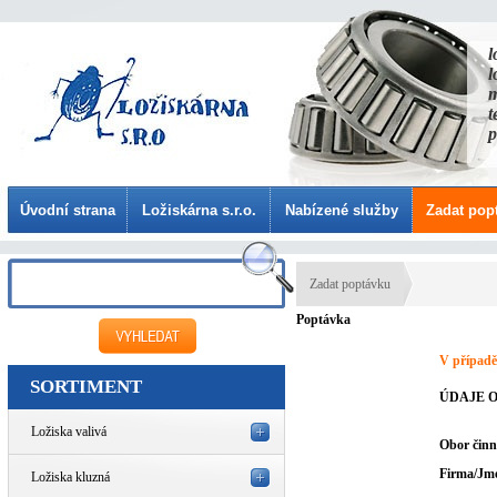
l
l
m
t
p
Úvodní strana
Ložiskárna s.r.o.
Nabízené služby
Zadat pop
Zadat poptávku
Poptávka
V případě
SORTIMENT
ÚDAJE O
Ložiska valivá
Obor činn
Firma/Jm
Ložiska kluzná