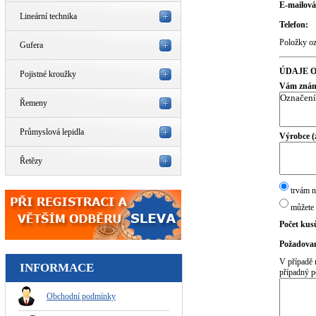
E-mailová
Lineární technika
Telefon:
Položky o
Gufera
ÚDAJE O
Pojistné kroužky
Vám známé
Řemeny
Průmyslová lepidla
Výrobce (
Řetězy
trvám n
můžete 
Počet kus
Požadovan
V případě 
INFORMACE
případný p
Obchodní podmínky