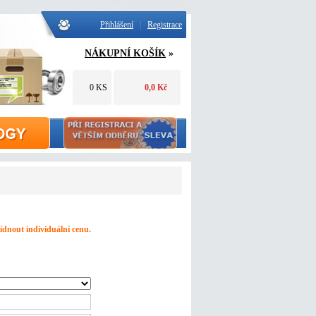
Přihlášení
|
Registrace
NÁKUPNÍ KOŠÍK
»
0 KS
0,0 Kč
dnout individuální cenu.