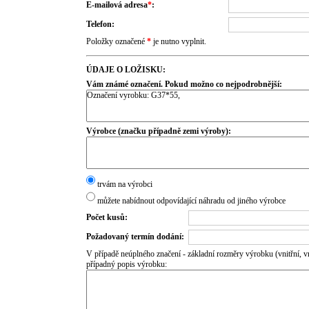
E-mailová adresa
*
:
Telefon:
Položky označené
*
je nutno vyplnit.
ÚDAJE O LOŽISKU:
Vám známé označení. Pokud možno co nejpodrobnější:
Výrobce (značku případně zemi výroby):
trvám na výrobci
můžete nabídnout odpovídající náhradu od jiného výrobce
Počet kusů:
Požadovaný termín dodání:
V případě neúplného značení - základní rozměry výrobku (vnitřní, vn
případný popis výrobku: