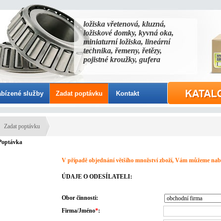
ložiska vřetenová, kluzná,
ložiskové domky, kyvná oka,
miniaturní ložiska, lineární
technika, řemeny, řetězy,
pojistné kroužky, gufera
bízené služby
Zadat poptávku
Kontakt
Zadat poptávku
Poptávka
V případě objednání většího množství zboží, Vám můžeme nabí
ÚDAJE O ODESÍLATELI:
Obor činnosti:
Firma/Jméno
*
: