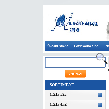
Úvodní strana
Ložiskárna s.r.o.
Na
SORTIMENT
Ložiska valivá
Ložiska kluzná