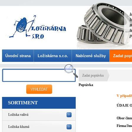
l
l
m
t
p
Úvodní strana
Ložiskárna s.r.o.
Nabízené služby
Zadat pop
Zadat poptávku
Poptávka
V případě
SORTIMENT
ÚDAJE O
Ložiska valivá
Obor činn
Firma/Jm
Ložiska kluzná