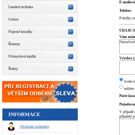
E-mailová
Lineární technika
Telefon:
Položky o
Gufera
ÚDAJE O
Pojistné kroužky
Vám známé
Řemeny
Průmyslová lepidla
Výrobce (
Řetězy
trvám n
můžete 
Počet kus
Požadovan
V případě 
INFORMACE
případný p
Obchodní podmínky