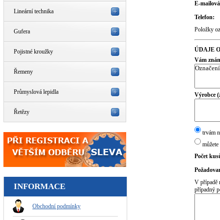
E-mailová
Lineární technika
Telefon:
Položky o
Gufera
ÚDAJE O
Pojistné kroužky
Vám známé
Řemeny
Průmyslová lepidla
Výrobce (
Řetězy
trvám n
můžete 
Počet kus
Požadovan
V případě 
INFORMACE
případný p
Obchodní podmínky