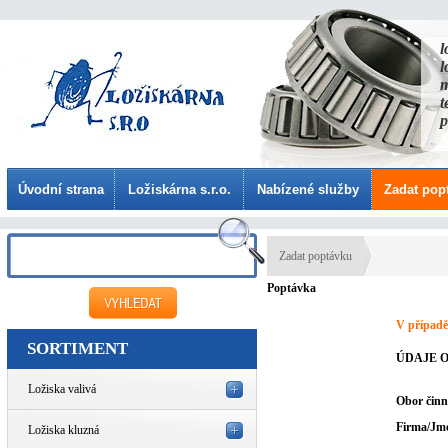
l
l
m
t
p
Úvodní strana
Ložiskárna s.r.o.
Nabízené služby
Zadat pop
Zadat poptávku
Poptávka
V případě
SORTIMENT
ÚDAJE O
Ložiska valivá
Obor činn
Firma/Jm
Ložiska kluzná