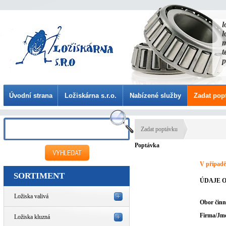
l
l
m
t
p
Úvodní strana
Ložiskárna s.r.o.
Nabízené služby
Zadat pop
Zadat poptávku
Poptávka
V případě
SORTIMENT
ÚDAJE O
Ložiska valivá
Obor činn
Firma/Jm
Ložiska kluzná