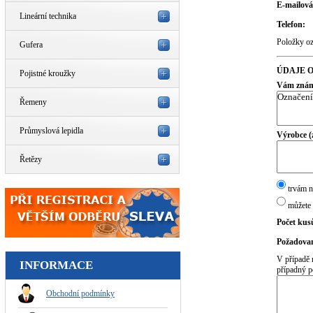
E-mailová
Lineární technika
Telefon:
Položky o
Gufera
ÚDAJE O
Pojistné kroužky
Vám známé
Řemeny
Průmyslová lepidla
Výrobce (
Řetězy
trvám n
můžete 
Počet kus
Požadovan
V případě 
INFORMACE
případný p
Obchodní podmínky